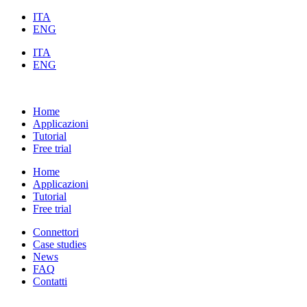
ITA
ENG
ITA
ENG
Home
Applicazioni
Tutorial
Free trial
Home
Applicazioni
Tutorial
Free trial
Connettori
Case studies
News
FAQ
Contatti