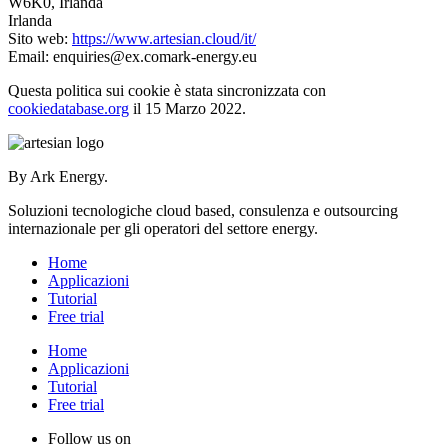
W6K0, Irlanda
Irlanda
Sito web:
https://www.artesian.cloud/it/
Email:
enquiries@
ex.com
ark-energy.eu
Questa politica sui cookie è stata sincronizzata con
cookiedatabase.org
il 15 Marzo 2022.
By Ark Energy.
Soluzioni tecnologiche cloud based, consulenza e outsourcing
internazionale per gli operatori del settore energy.
Home
Applicazioni
Tutorial
Free trial
Home
Applicazioni
Tutorial
Free trial
Follow us on