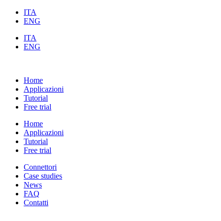
ITA
ENG
ITA
ENG
Home
Applicazioni
Tutorial
Free trial
Home
Applicazioni
Tutorial
Free trial
Connettori
Case studies
News
FAQ
Contatti