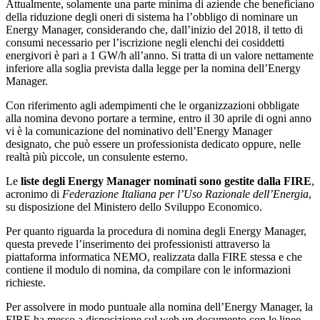
Attualmente, solamente una parte minima di aziende che beneficiano
della riduzione degli oneri di sistema ha l’obbligo di nominare un
Energy Manager, considerando che, dall’inizio del 2018, il tetto di
consumi necessario per l’iscrizione negli elenchi dei cosiddetti
energivori è pari a 1 GW/h all’anno. Si tratta di un valore nettamente
inferiore alla soglia prevista dalla legge per la nomina dell’Energy
Manager.
Con riferimento agli adempimenti che le organizzazioni obbligate
alla nomina devono portare a termine, entro il 30 aprile di ogni anno
vi è la comunicazione del nominativo dell’Energy Manager
designato, che può essere un professionista dedicato oppure, nelle
realtà più piccole, un consulente esterno.
Le
liste degli Energy Manager nominati sono gestite dalla FIRE
,
acronimo di
Federazione Italiana per l’Uso Razionale dell’Energia
,
su disposizione del Ministero dello Sviluppo Economico.
Per quanto riguarda la procedura di nomina degli Energy Manager,
questa prevede l’inserimento dei professionisti attraverso la
piattaforma informatica NEMO, realizzata dalla FIRE stessa e che
contiene il modulo di nomina, da compilare con le informazioni
richieste.
Per assolvere in modo puntuale alla nomina dell’Energy Manager, la
FIRE ha messo a disposizione sul web un documento con le linee