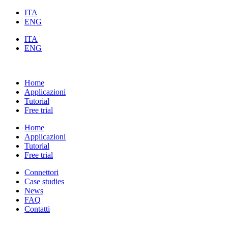
ITA
ENG
ITA
ENG
Home
Applicazioni
Tutorial
Free trial
Home
Applicazioni
Tutorial
Free trial
Connettori
Case studies
News
FAQ
Contatti